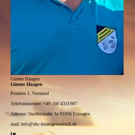
Günter Haagen
Günter Haagen
Position
1. Vorstand
Telefonnummer:
+49 160 4331987
Adresse:
Siedlerstraße 3a 91056 Erlangen
mail:
info@sbc-herzogenaurach.de